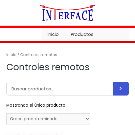
Ir
al
contenido
Inicio
Productos
Inicio
/ Controles remotos
Controles remotos
search
Search
for:
Mostrando el único producto