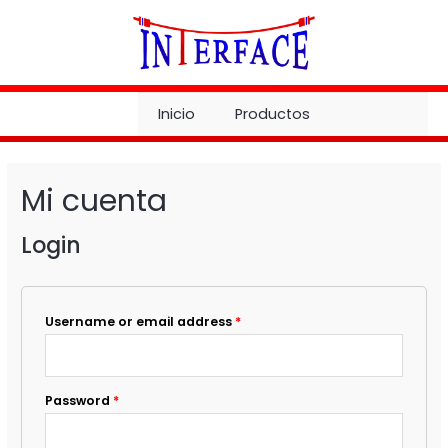
Ir
al
contenido
Inicio
Productos
Mi cuenta
Login
Required
Username or email address
*
Required
Password
*