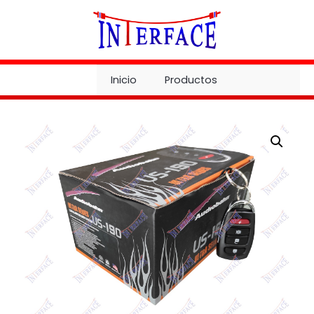
Ir
al
contenido
Inicio
Productos