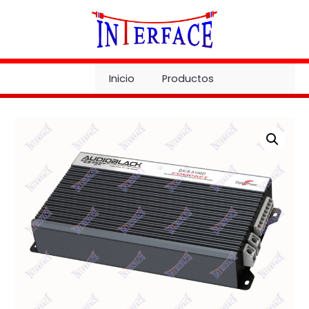
Ir
al
contenido
Inicio
Productos