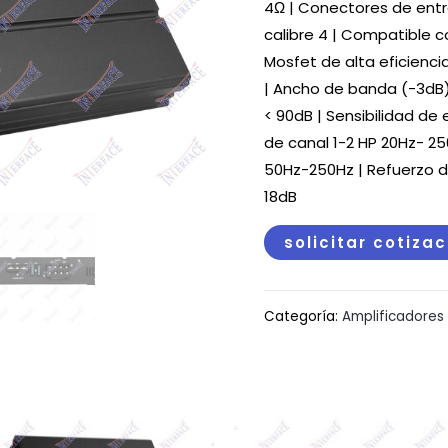
4Ω | Conectores de ent
calibre 4 | Compatible c
Mosfet de alta eficienci
| Ancho de banda (-3dB) 
< 90dB | Sensibilidad de
de canal 1-2 HP 20Hz- 25
50Hz-250Hz | Refuerzo 
18dB
solicitar cotiza
Categoría:
Amplificadores