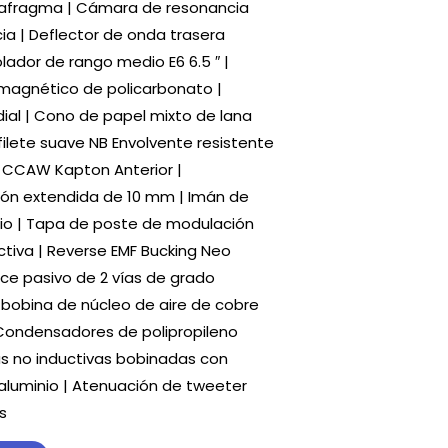
diafragma | Cámara de resonancia
ia | Deflector de onda trasera
rolador de rango medio E6 6.5 ″ |
magnético de policarbonato |
ial | Cono de papel mixto de lana
 filete suave NB Envolvente resistente
m CCAW Kapton Anterior |
ión extendida de 10 mm | Imán de
rio | Tapa de poste de modulación
ctiva | Reverse EMF Bucking Neo
ce pasivo de 2 vías de grado
e bobina de núcleo de aire de cobre
| Condensadores de polipropileno
as no inductivas bobinadas con
aluminio | Atenuación de tweeter
s